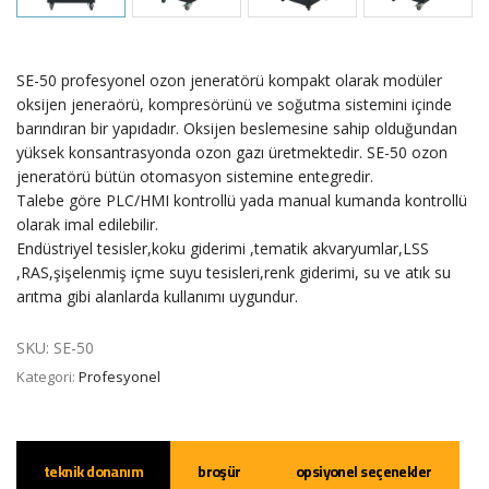
SE-50 profesyonel ozon jeneratörü kompakt olarak modüler
oksijen jeneraörü, kompresörünü ve soğutma sistemini içinde
barındıran bir yapıdadır. Oksijen beslemesine sahip olduğundan
yüksek konsantrasyonda ozon gazı üretmektedir. SE-50 ozon
jeneratörü bütün otomasyon sistemine entegredir.
Talebe göre PLC/HMI kontrollü yada manual kumanda kontrollü
olarak imal edilebilir.
Endüstriyel tesisler,koku giderimi ,tematik akvaryumlar,LSS
,RAS,şişelenmiş içme suyu tesisleri,renk giderimi, su ve atık su
arıtma gibi alanlarda kullanımı uygundur.
SKU:
SE-50
Kategori:
Profesyonel
teknik donanım
broşür
opsiyonel seçenekler