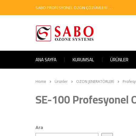
SABO PROFESYONEL OZON ÇÖZÜMLERİ . . .
ANA SAYFA
KURUMSAL
ÜRÜNLER
Home
Ürünler
OZON JENERATÖRLERİ
Profesy
SE-100 Profesyonel 
Ara