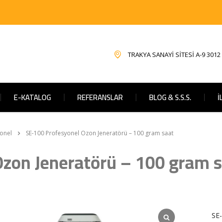
TRAKYA SANAYİ SİTESİ A-9 3012
E-KATALOG
REFERANSLAR
BLOG & S.S.S.
İ
onel
SE-100 Profesyonel Ozon Jeneratörü – 100 gram saat
Ozon Jeneratörü – 100 gram 
SE-