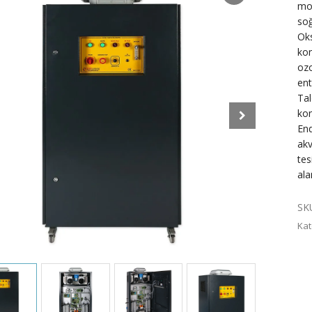
mod
soğ
Oks
kon
ozo
ent
Ta
kon
End
akv
tes
ala
SK
Kat