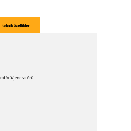
teknik özellikler
tratörü/jeneratörü