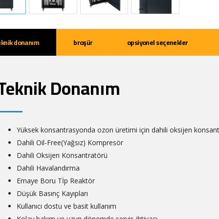
eknik donanım
broşür
opsiyonel seçenekler
Teknik Donanım
Yüksek konsantrasyonda ozon üretimi için dahili oksijen konsan
Dahili Oil-Free(Yağsız) Kompresör
Dahili Oksijen Konsantratörü
Dahili Havalandırma
Emaye Boru Tİp Reaktör
Düşük Basınç Kayıpları
Kullanıcı dostu ve basit kullanım
Kolay bakım ve uzun dönemde servis ihtiyacı