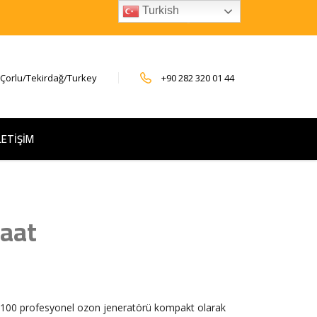
Turkish
 Çorlu/Tekirdağ/Turkey
+90 282 320 01 44
LETİŞİM
saat
100 profesyonel ozon jeneratörü kompakt olarak