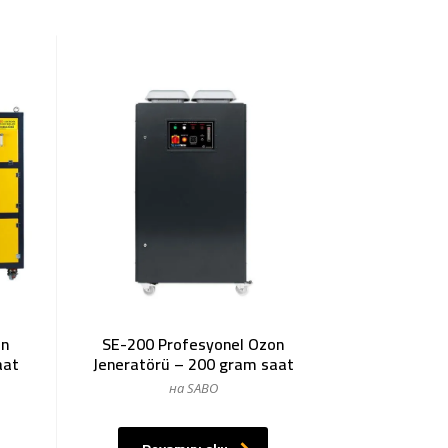
on
SE-200 Profesyonel Ozon
aat
Jeneratörü – 200 gram saat
на SABO