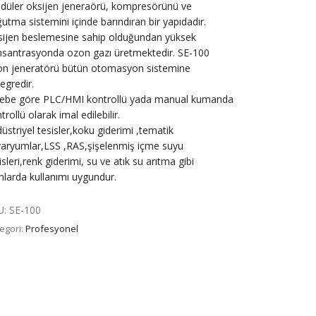
üler oksijen jeneraörü, kompresörünü ve
utma sistemini içinde barındıran bir yapıdadır.
ijen beslemesine sahip olduğundan yüksek
santrasyonda ozon gazı üretmektedir. SE-100
n jeneratörü bütün otomasyon sistemine
egredir.
lebe göre PLC/HMI kontrollü yada manual kumanda
trollü olarak imal edilebilir.
üstriyel tesisler,koku giderimi ,tematik
aryumlar,LSS ,RAS,şişelenmiş içme suyu
isleri,renk giderimi, su ve atık su arıtma gibi
nlarda kullanımı uygundur.
U:
SE-100
egori:
Profesyonel