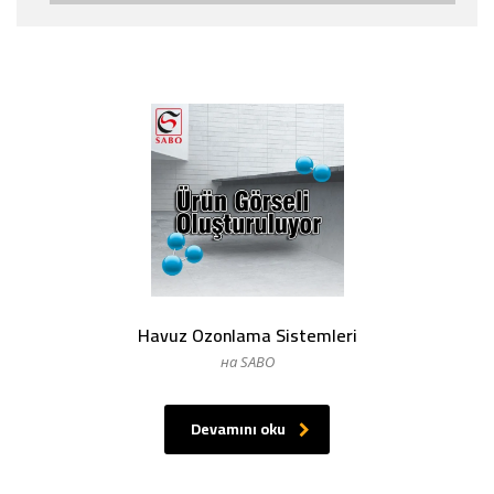
Havuz Ozonlama Sistemleri
на SABO
Devamını oku