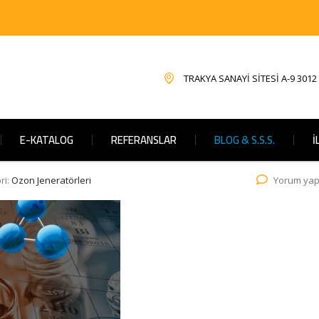
TRAKYA SANAYİ SİTESİ A-9 3012
E-KATALOG
REFERANSLAR
BLOG & S.S.S.
İ
ri:
Ozon Jeneratörleri
Yorum yap