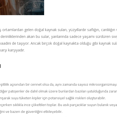
mlardan gelen doğal kaynak suları, yüzyıllardır saflığın, canlılığın 
erinliklerinden akan bu sular, yanlarında sadece yaşamı sürdüren sıvı
vaadini de taşıyor. Ancak birçok doğal kaynakta olduğu gibi kaynak sul
karşı karşıyadır.
ı
eşitlilik açısından bir cennet olsa da, aynı zamanda sayısız mikroorganizmay
e diğer patojenler de dahil olmak üzere bunlardan bazıları yutulduğunda zarar
şarak suyu tüketen kişiler için potansiyel sağlık riskleri oluşturabilir.
erken sıklıkla ince çökeltileri toplar. Bu asılı parçacıklar suyun bulanık vey
ni ve bazen de güvenliğini etkileyebilir.