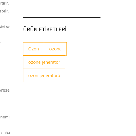
tırır.
bilir.
ini ve
ÜRÜN ETİKETLERİ
z
Ozon
ozone
ozone jeneratör
ozon jeneratörü
vresel
önemli
, daha