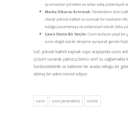
iyi envanter yönetimi ve artan satış potansiyeli a
Marka İtibarını Artırmak:
Tüketicilerin ürün kali
olarak yüksek kaliteli su sunmak bir markanın itiba
kulağa pazarlamaya ve potansiyel olarak daha yüks
Çevre Dostu Bir Seçim:
Ozon tedavisi yeşil bir ç
ozon doğal olarak oksijene ayrışarak geride hiçbir
Saf, yüksek kaliteli kaynak suyu arayışında ozon arıt
çözüm sunarak yalnızca birinci sınıf su sağlamakla
Sürdürülebilirlik ve kalitenin bir arada olduğu bir g
atılmış bir adımı temsil ediyor.
ozon
ozon jeneratörü
ozone