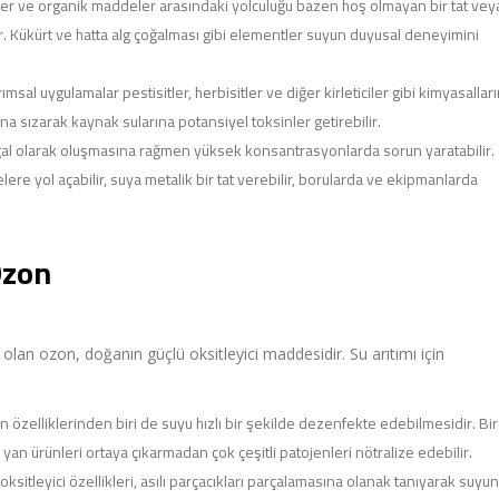
r ve organik maddeler arasındaki yolculuğu bazen hoş olmayan bir tat vey
r. Kükürt ve hatta alg çoğalması gibi elementler suyun duyusal deneyimini
sal uygulamalar pestisitler, herbisitler ve diğer kirleticiler gibi kimyasallar
rına sızarak kaynak sularına potansiyel toksinler getirebilir.
al olarak oluşmasına rağmen yüksek konsantrasyonlarda sorun yaratabilir.
re yol açabilir, suya metalik bir tat verebilir, borularda ve ekipmanlarda
Ozon
lan ozon, doğanın güçlü oksitleyici maddesidir. Su arıtımı için
özelliklerinden biri de suyu hızlı bir şekilde dezenfekte edebilmesidir. Bi
an ürünleri ortaya çıkarmadan çok çeşitli patojenleri nötralize edebilir.
sitleyici özellikleri, asılı parçacıkları parçalamasına olanak tanıyarak suyun