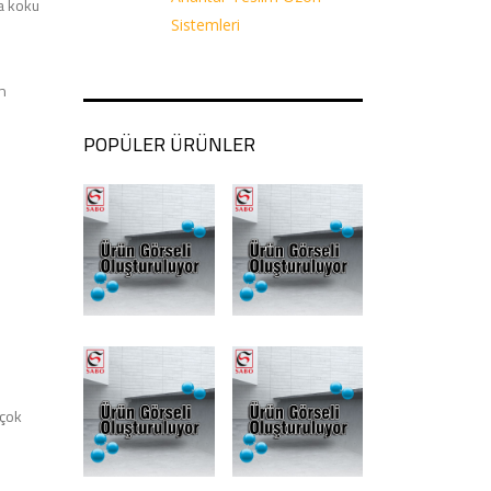
a koku
Sistemleri
ın
POPÜLER ÜRÜNLER
rçok