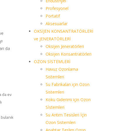
Endüstriyel
Profesyonel
Portatif
Aksesuarlar
OKSİJEN KONSANTRATÖRLERİ
ve
ve JENERATÖRLERİ
yı
Oksijen Jeneratörleri
arı da
Oksijen Konsantratörleri
OZON SİSTEMLERİ
Havuz Ozonlama
Sistemleri
Su Fabrikaları için Ozon
Sistemleri
a da ev
Koku Giderimi için Ozon
lı
Sİstemleri
Su Arıtım Tesisleri İçin
a bulanık
Ozon Sistemleri
Anahtar Teslim Ozon