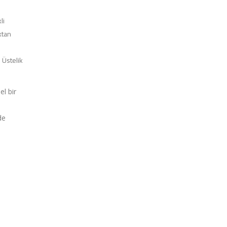
li
ktan
 Üstelik
el bir
de