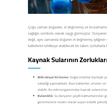
Çoğu zaman doğadan, el değmemiş ve bozulmamış orta
sağlığın sembolü olarak saygı görmüştür. Dünyanın d
değil, aynı zamanda doğanın el değmemiş iyiliğinin 
kalitelerini tehlikeye atabilecek bir takım zorluklarla 
Kaynak Sularının Zorluklar
Mikrobiyal Kirlenme:
Doğal ortamlar biyolojik ç
sahipliği yapmaktadır. Bazı bakteriler, virüsler v
olabilir. Bu mikroorganizmalar kaynak sularına karı
Bulanıklık:
Su dünyanın çeşitli katmanlarından geç
görünmesine neden olarak suyun estetik çekiciliği