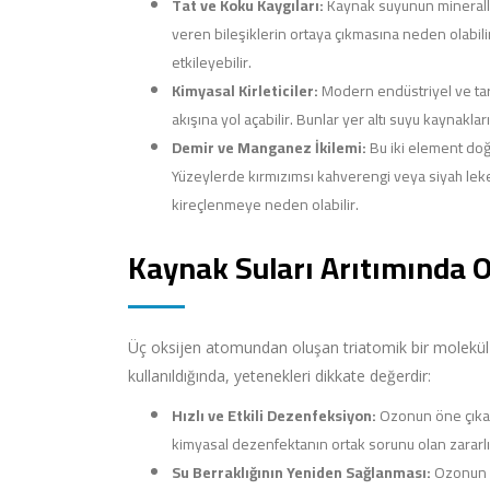
Tat ve Koku Kaygıları:
Kaynak suyunun mineralle
veren bileşiklerin ortaya çıkmasına neden olabili
etkileyebilir.
Kimyasal Kirleticiler:
Modern endüstriyel ve tarım
akışına yol açabilir. Bunlar yer altı suyu kaynakla
Demir ve Manganez İkilemi:
Bu iki element doğ
Yüzeylerde kırmızımsı kahverengi veya siyah lekele
kireçlenmeye neden olabilir.
Kaynak Suları Arıtımında 
Üç oksijen atomundan oluşan triatomik bir molekül o
kullanıldığında, yetenekleri dikkate değerdir:
Hızlı ve Etkili Dezenfeksiyon:
Ozonun öne çıkan 
kimyasal dezenfektanın ortak sorunu olan zararlı y
Su Berraklığının Yeniden Sağlanması:
Ozonun ok