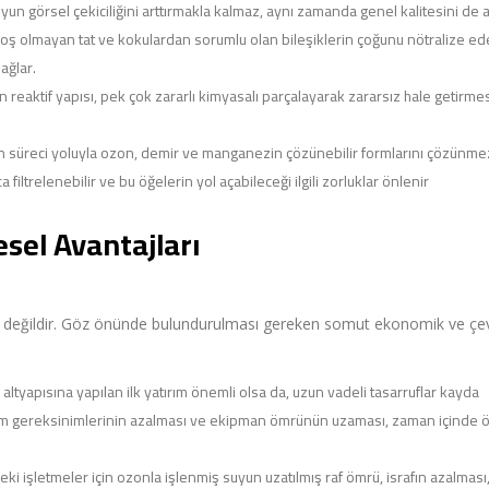
suyun görsel çekiciliğini arttırmakla kalmaz, aynı zamanda genel kalitesini de ar
ş olmayan tat ve kokulardan sorumlu olan bileşiklerin çoğunu nötralize ede
ağlar.
reaktif yapısı, pek çok zararlı kimyasalı parçalayarak zararsız hale getirmes
süreci yoluyla ozon, demir ve manganezin çözünebilir formlarını çözünme
filtrelenebilir ve bu öğelerin yol açabileceği ilgili zorluklar önlenir
sel Avantajları
ırlı değildir. Göz önünde bulundurulması gereken somut ekonomik ve çe
ltyapısına yapılan ilk yatırım önemli olsa da, uzun vadeli tasarruflar kayda
akım gereksinimlerinin azalması ve ekipman ömrünün uzaması, zaman içinde 
i işletmeler için ozonla işlenmiş suyun uzatılmış raf ömrü, israfın azalması