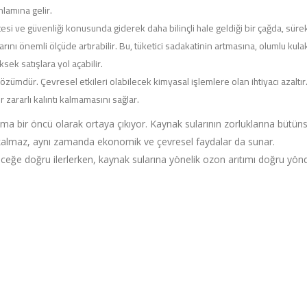
nlamına gelir.
tesi ve güvenliği konusunda giderek daha bilinçli hale geldiği bir çağda, sürek
rını önemli ölçüde artırabilir. Bu, tüketici sadakatinin artmasına, olumlu kula
ek satışlara yol açabilir.
özümdür. Çevresel etkileri olabilecek kimyasal işlemlere olan ihtiyacı azaltır.
 zararlı kalıntı kalmamasını sağlar.
ma bir öncü olarak ortaya çıkıyor. Kaynak sularının zorluklarına bütüns
 kalmaz, aynı zamanda ekonomik ve çevresel faydalar da sunar.
eleceğe doğru ilerlerken, kaynak sularına yönelik ozon arıtımı doğru yön