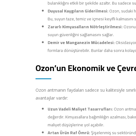
bulanıklığını etkili bir şekilde azaltır. Bu sadece 
Duyusal Kaygıların Giderilmesi:
Ozon, sudaki ho
Bu, suyun taze, temiz ve içmesi keyifli kalmasını s
Zararlı Kimyasalların Nötrleştirilmesi:
Ozonun 
suyun güvenliğini sağlamasını sağlar.
Demir ve Manganezin Mücadelesi:
Oksidasyon 
formlara dönüştürebilir. Bunlar daha sonra kolayca 
Ozon’un Ekonomik ve Çevre
Ozon arıtmanın faydaları sadece su kalitesiyle sın
avantajlar vardır:
Uzun Vadeli Maliyet Tasarrufları:
Ozon arıtma a
değerdir. Kimyasallara bağımlılığın azalması, b
maliyet düşüşlerine yol açabilir.
Artan Ürün Raf Ömrü:
Şişelenmiş su sektöründek