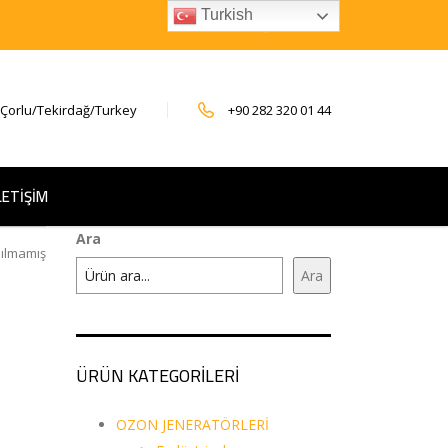
Turkish
 Çorlu/Tekirdağ/Turkey
+90 282 320 01 44
LETİŞİM
Ara
ılmamış
Ara
ÜRÜN KATEGORİLERİ
OZON JENERATÖRLERİ