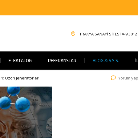
TRAKYA SANAYİ SİTESİ A-9 3012
E-KATALOG
REFERANSLAR
BLOG & S.S.S.
İ
ri:
Ozon Jeneratörleri
Yorum yap