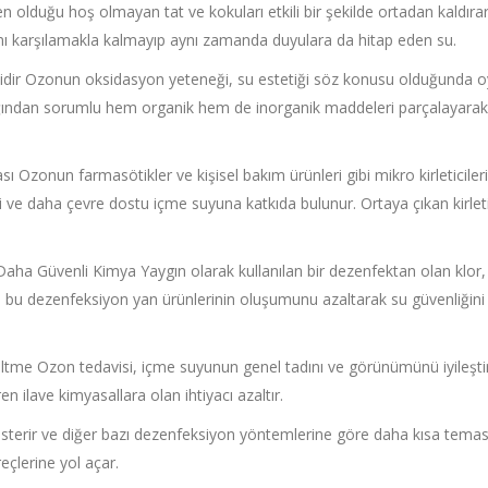
n olduğu hoş olmayan tat ve kokuları etkili bir şekilde ortadan kaldıra
ını karşılamakla kalmayıp aynı zamanda duyulara da hitap eden su.
idir Ozonun oksidasyon yeteneği, su estetiği söz konusu olduğunda 
klığından sorumlu hem organik hem de inorganik maddeleri parçalayarak
 Ozonun farmasötikler ve kişisel bakım ürünleri gibi mikro kirleticileri
e daha çevre dostu içme suyuna katkıda bulunur. Ortaya çıkan kirleti
aha Güvenli Kimya Yaygın olarak kullanılan bir dezenfektan olan klor, 
i, bu dezenfeksiyon yan ürünlerinin oluşumunu azaltarak su güvenliğini
eltme Ozon tedavisi, içme suyunun genel tadını ve görünümünü iyileştir
ren ilave kimyasallara olan ihtiyacı azaltır.
österir ve diğer bazı dezenfeksiyon yöntemlerine göre daha kısa temas
reçlerine yol açar.