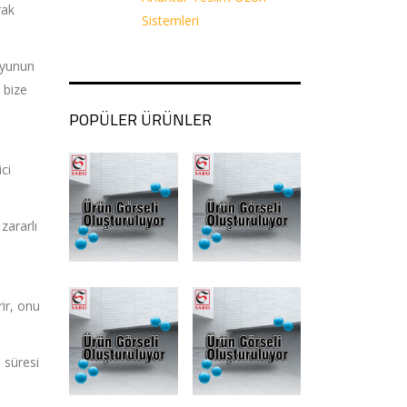
rak
Sistemleri
oyunun
 bize
POPÜLER ÜRÜNLER
ci
zararlı
ir, onu
 süresi