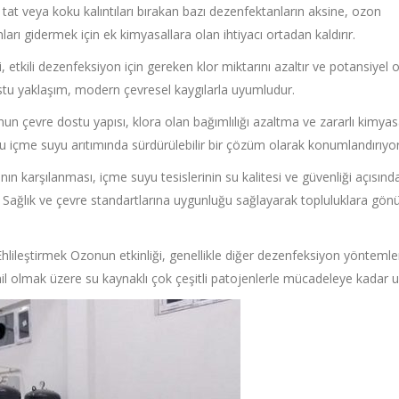
at veya koku kalıntıları bırakan bazı dezenfektanların aksine, ozon
rı gidermek için ek kimyasallara olan ihtiyacı ortadan kaldırır.
etkili dezenfeksiyon için gereken klor miktarını azaltır ve potansiyel 
ostu yaklaşım, modern çevresel kaygılarla uyumludur.
un çevre dostu yapısı, klora olan bağımlılığı azaltma ve zararlı kimyas
nu içme suyu arıtımında sürdürülebilir bir çözüm olarak konumlandırıyor
n karşılanması, içme suyu tesislerinin su kalitesi ve güvenliği açısında
r. Sağlık ve çevre standartlarına uygunluğu sağlayarak topluluklara gönü
hlileştirmek Ozonun etkinliği, genellikle diğer dezenfeksiyon yöntemle
il olmak üzere su kaynaklı çok çeşitli patojenlerle mücadeleye kadar u