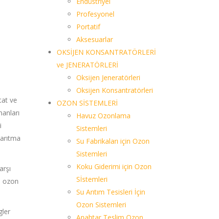
Endüstriyel
Profesyonel
Portatif
Aksesuarlar
OKSİJEN KONSANTRATÖRLERİ
ve JENERATÖRLERİ
Oksijen Jeneratörleri
Oksijen Konsantratörleri
tat ve
OZON SİSTEMLERİ
manları
Havuz Ozonlama
i
Sistemleri
 arıtma
Su Fabrikaları için Ozon
Sistemleri
Koku Giderimi için Ozon
arşı
Sİstemleri
in ozon
Su Arıtım Tesisleri İçin
Ozon Sistemleri
gler
Anahtar Teslim Ozon