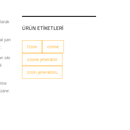
olarak
ÜRÜN ETİKETLERİ
al yan
Ozon
ozone
.
n sıkı
ozone jeneratör
l
ozon jeneratörü
rine
zanır.