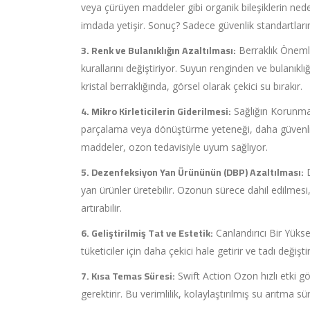
veya çürüyen maddeler gibi organik bileşiklerin nede
imdada yetişir. Sonuç? Sadece güvenlik standartlar
3. Renk ve Bulanıklığın Azaltılması:
Berraklık Öneml
kurallarını değiştiriyor. Suyun renginden ve bulanı
kristal berraklığında, görsel olarak çekici su bırakır.
4. Mikro Kirleticilerin Giderilmesi:
Sağlığın Korunması
parçalama veya dönüştürme yeteneği, daha güvenli v
maddeler, ozon tedavisiyle uyum sağlıyor.
5. Dezenfeksiyon Yan Ürününün (DBP) Azaltılması:
D
yan ürünler üretebilir. Ozonun sürece dahil edilmes
artırabilir.
6. Geliştirilmiş Tat ve Estetik:
Canlandırıcı Bir Yüks
tüketiciler için daha çekici hale getirir ve tadı değişti
7. Kısa Temas Süresi:
Swift Action Ozon hızlı etki g
gerektirir. Bu verimlilik, kolaylaştırılmış su arıtma sü