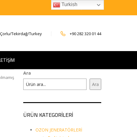
Turkish
 Çorlu/Tekirdağ/Turkey
+90 282 320 01 44
LETİŞİM
Ara
ılmamış
Ara
ÜRÜN KATEGORİLERİ
OZON JENERATÖRLERİ