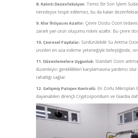
8. Kalıntı Dezenfeksiyon:
Temiz Bir Son İşlem Suda t
neredeyse tespit edilemez, bu da kalan dezenfektanla
9. Klor İhtiyacını Azaltır:
Çevre Dostu Ozon tedavisi, 
zararlı yan ürün oluşumu riskini azaltır. Bu çevre d
10. Çevresel Faydalar:
Sürdürülebilir Su Arıtma Ozon
ürünleri en aza indirme yeteneğiyle birleştiğinde, o
11. Düzenlemelere Uygunluk:
Standart Ozon arıtmanı
düzenleyici gereklilikleri karşılamasına yardımcı olu
rahatlığı sağlar.
12. Gelişmiş Patojen Kontrolü:
En Zorlu Mikropları E
dayanabilen dirençli Cryptosporidium ve Giardia dah