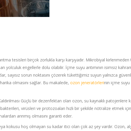
tma tesisleri birçok zorlukla karşı karşıyadır. Mikrobiyal kirlenmeden 
 yolculuk engellerle dolu olabilir. İçme suyu arıtımının isimsiz kahra
lar, sayısız sorun noktasını çözerek tükettiğimiz suyun yalnızca güvenl
 harika olmasını sağlar. Bu makalede,
ozon jeneratörleri
nin içme suyu
aldırılması Güçlü bir dezenfektan olan ozon, su kaynaklı patojenlere k
akterileri, virüsleri ve protozoaları hızlı bir şekilde nötralize etmek iç
alardan arınmış olmasını garanti eder.
eya kokusu hoş olmayan su kadar itici olan çok az şey vardır. Ozon, al