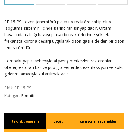
SE-15 PSL ozon jeneratörü plaka tip reaktöre sahip olup
,soğutma sistemini içinde barındıran bir yapıdadır. Ortam
havasından aldığı havayı plaka tip reaktörlerinde yüksek
frekansta korona deşarjı uygularak ozon gazı elde den bir ozon
jeneratörüdür.
Kompakt yapısı sebebiyle alışveriş merkezleri,resteronlar
oteller,restoran bar ve pub gibi yerlerde dezenfeksiyon ve koku
giderimi amacıyla kullanılmaktadır.
SKU:
SE-15 PSL
Kategori:
Portatif
teknik donanım
broşür
opsiyonel seçenekler