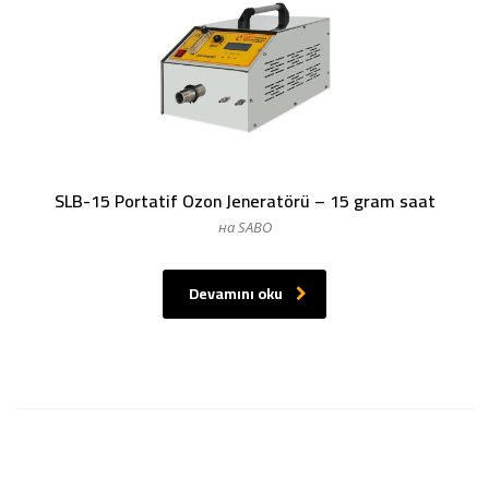
SLB-15 Portatif Ozon Jeneratörü – 15 gram saat
на SABO
Devamını oku