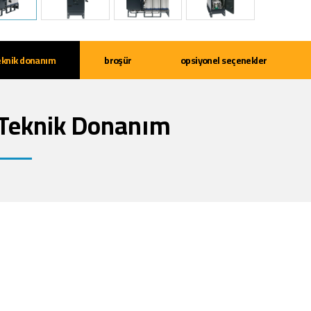
eknik donanım
broşür
opsiyonel seçenekler
Teknik Donanım