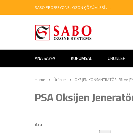
SABO PROFESYONEL OZON ÇÖZÜMLERİ . . .
ANA SAYFA
KURUMSAL
ÜRÜNLER
Home
Ürünler
OKSİJEN KONSANTRATÖRLERİ ve JE
PSA Oksijen Jeneratö
Ara