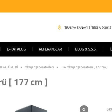
TRAKYA SANAYİ SİTESİ A-9 3012
E-KATALOG
REFERANSLAR
BLOG & S.S.S.
İ
NERATÖRLERİ
Oksijen Jeneratörleri
PSA Oksijen Jeneratörü [ 177 cm ]
rü [ 177 cm ]
SK