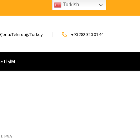
Turkish
 Çorlu/Tekirdağ/Turkey
+90 282 320 01 44
LETİŞİM
U:
PSA