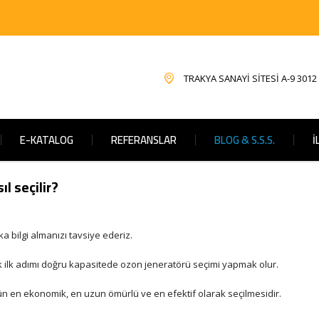
TRAKYA SANAYİ SİTESİ A-9 3012
E-KATALOG
REFERANSLAR
BLOG & S.S.S.
İ
l seçilir?
bilgi almanızı tavsiye ederiz.
 ilk adımı doğru kapasitede ozon jeneratörü seçimi yapmak olur.
n en ekonomik, en uzun ömürlü ve en efektif olarak seçilmesidir.