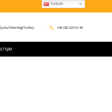
Turkish
 Çorlu/Tekirdağ/Turkey
+90 282 320 01 44
LETİŞİM